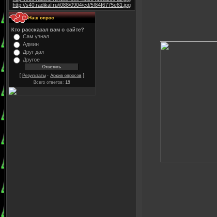
http://s40.radikal.ru/i088/0904/cd/5f84f6775e81.jpg
. . Наш опрос
Кто рассказал вам о сайте?
Сам узнал
Админ
Друг дал
Другое
[
·
]
Результаты
Архив опросов
Всего ответов:
19